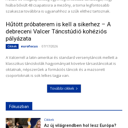
hiába bővült 48 csapatosra a mezőny, a torna legfontosabb
szakaszai továbbra is ugyanahhoz a szűk elithez tartoznak.
Hűtött próbaterem is kell a sikerhez – A
debreceni Valcer Táncstúdió kohéziós
pályázata
eurofocus
-
07/17/2026
Cikkek
A Valcernél a latin-amerikai és standard versenytáncok mellett a
klasszikus tánciskolák hagyományait követve társastáncokat is
oktatnak, népszerűek a formációs táncok és a mazsorett
csoportoknak is sok lelkes tagja van.
További cikkek
Fókuszban
Cikkek
Az új világrendben hol lesz Európa?