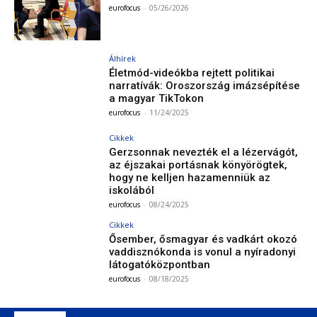
eurofocus
-
05/26/2026
Álhírek
Életmód-videókba rejtett politikai
narratívák: Oroszország imázsépítése
a magyar TikTokon
eurofocus
-
11/24/2025
Cikkek
Gerzsonnak nevezték el a lézervágót,
az éjszakai portásnak könyörögtek,
hogy ne kelljen hazamenniük az
iskolából
eurofocus
-
08/24/2025
Cikkek
Ősember, ősmagyar és vadkárt okozó
vaddisznókonda is vonul a nyíradonyi
látogatóközpontban
eurofocus
-
08/18/2025