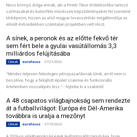
Nincs könnyű dolga annak, aki a Pintér Tibor érdekkörébe tartozó
színházakat és különféle művészeti képződményeket fel szeretné
térképezni, hiszen az első magyar lovasszínház megálmodója az
elmúlt évtizedekben számtalan projektben vett részt.
A sínek, a peronok és az előtte fekvő tér
sem fért bele a gyulai vasútállomás 3,3
milliárdos felújításába
eurofocus
-
07/21/2026
Cikkek
"Mindez teljesen felesleges pénzpazarlásnak tűnik, arról nem is
beszélve, hogy a felújított épület szakmai és funkcionális
értelemben visszalépés lesz." - fejtette ki a szakértő
A 48 csapatos világbajnokság sem rendezte
át a futballvilágot: Európa és Dél-Amerika
továbbra is uralja a mezőnyt
eurofocus
-
07/19/2026
Cikkek
A 2026-os világbajnokság egyik legfontosabb tanulsága, hogy