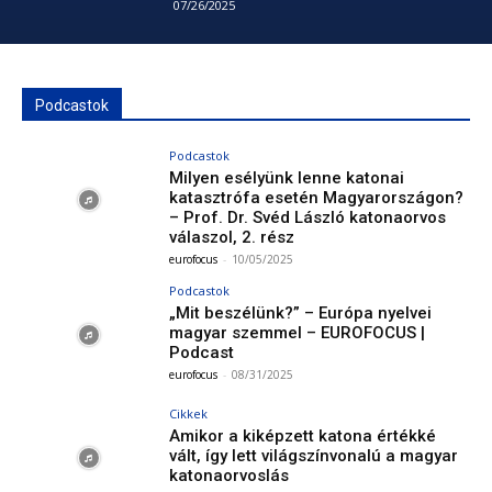
07/26/2025
Podcastok
Podcastok
Milyen esélyünk lenne katonai
katasztrófa esetén Magyarországon?
– Prof. Dr. Svéd László katonaorvos
válaszol, 2. rész
eurofocus
-
10/05/2025
Podcastok
„Mit beszélünk?” – Európa nyelvei
magyar szemmel – EUROFOCUS |
Podcast
eurofocus
-
08/31/2025
Cikkek
Amikor a kiképzett katona értékké
vált, így lett világszínvonalú a magyar
katonaorvoslás