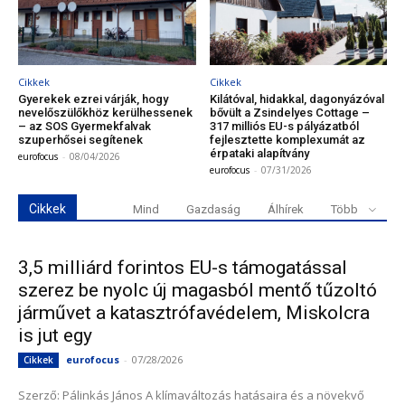
Cikkek
Cikkek
Gyerekek ezrei várják, hogy
Kilátóval, hidakkal, dagonyázóval
nevelőszülőkhöz kerülhessenek
bővült a Zsindelyes Cottage –
– az SOS Gyermekfalvak
317 milliós EU-s pályázatból
szuperhősei segítenek
fejlesztette komplexumát az
érpataki alapítvány
eurofocus
-
08/04/2026
eurofocus
-
07/31/2026
Cikkek
Mind
Gazdaság
Álhírek
Több
3,5 milliárd forintos EU-s támogatással
szerez be nyolc új magasból mentő tűzoltó
járművet a katasztrófavédelem, Miskolcra
is jut egy
eurofocus
-
07/28/2026
Cikkek
Szerző: Pálinkás János A klímaváltozás hatásaira és a növekvő